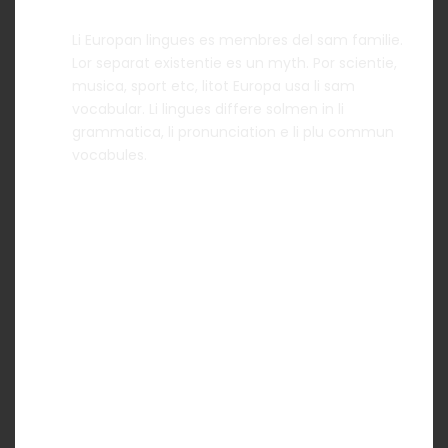
Li Europan lingues es membres del sam familie.
Lor separat existentie es un myth. Por scientie,
musica, sport etc, litot Europa usa li sam
vocabular. Li lingues differe solmen in li
grammatica, li pronunciation e li plu commun
vocabules.
Accordion Item 2
Accordion Item 3
Accordion Item 4
TOGGLE - ICON
Toggle Item 1