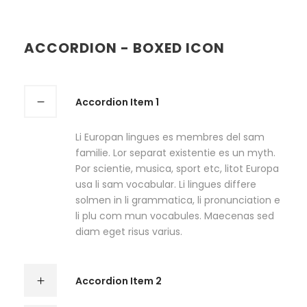
ACCORDION - BOXED ICON
Accordion Item 1
Li Europan lingues es membres del sam
familie. Lor separat existentie es un myth.
Por scientie, musica, sport etc, litot Europa
usa li sam vocabular. Li lingues differe
solmen in li grammatica, li pronunciation e
li plu com mun vocabules. Maecenas sed
diam eget risus varius.
Accordion Item 2