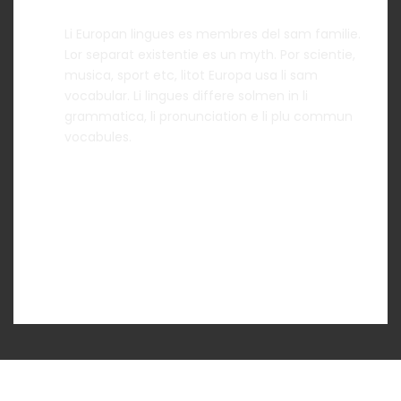
Li Europan lingues es membres del sam familie.
Lor separat existentie es un myth. Por scientie,
musica, sport etc, litot Europa usa li sam
vocabular. Li lingues differe solmen in li
grammatica, li pronunciation e li plu commun
vocabules.
Toggle Item 2
Toggle Item 3
Toggle Item 4