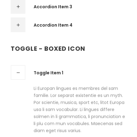
Accordion Item 3
Accordion Item 4
TOGGLE - BOXED ICON
Toggle Item 1
Li Europan lingues es membres del sam
familie. Lor separat existentie es un myth.
Por scientie, musica, sport etc, litot Europa
usa li sam vocabular. Li lingues differe
solmen in li grammatica, li pronunciation e
li plu com mun vocabules. Maecenas sed
diam eget risus varius.