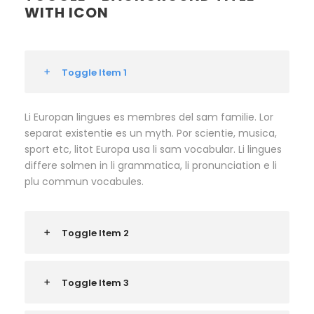
WITH ICON
Toggle Item 1
Li Europan lingues es membres del sam familie. Lor
separat existentie es un myth. Por scientie, musica,
sport etc, litot Europa usa li sam vocabular. Li lingues
differe solmen in li grammatica, li pronunciation e li
plu commun vocabules.
Toggle Item 2
Toggle Item 3