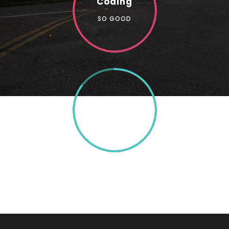
Coding
SO GOOD
85%
TEXT HERE