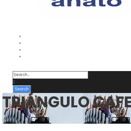
Inicio
Destinos Nacionales
Destinos
¿Quienes Somos?
TRIÁNGULO CAFE
0