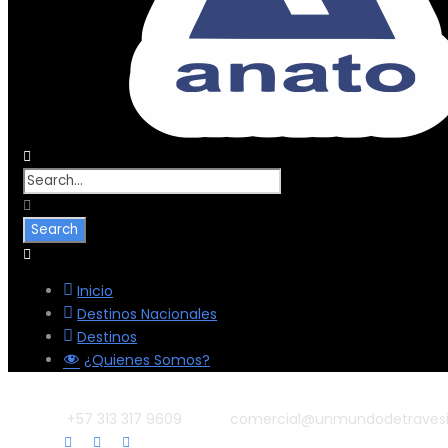
Inicio
Destinos Nacionales
Destinos
¿Quienes Somos?
+57 313 317 9609
comercial@unmundodetraves