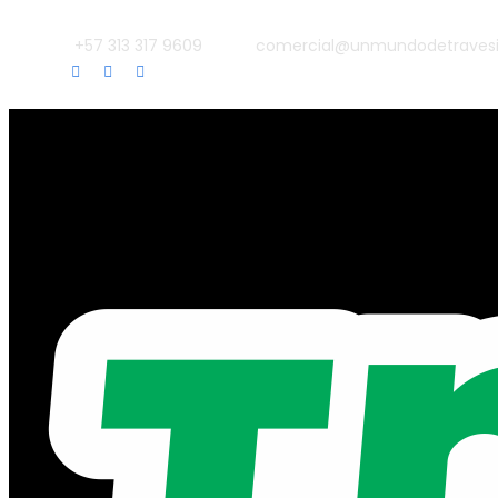
+57 313 317 9609
comercial@unmundodetraves