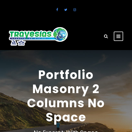
Portfolio
Masonry 2
Columns No
Space